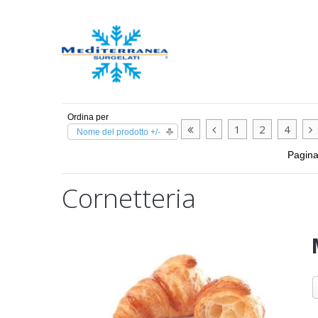
Ordina per
1
2
4
Nome del prodotto +/-
Pagina
Cornetteria