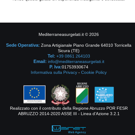
Mediterraneasurgelati.it
©
2026
Sede Operativa:
Zona Artigianale Piano Grande 64010 Torricella
Sicura (TE)
Tel:
+39 0861 264103
Email:
info@mediterraneasurgelati.it
P. Iva:
01753930674
Informativa sulla Privacy
-
Cookie Policy
Realizzato con il contributo della Regione Abruzzo POR FESR
ABRUZZO 2014-2020 ASSE III - Linea d'Azione 3.2.1