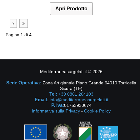
Apri Prodotto
Pagina 1 di 4
Mediterraneasurgelati.it
©
2026
Sede Operativa:
Zona Artigianale Piano Grande 64010 Torricella
Sicura (TE)
Tel:
+39 0861 264103
Email:
info@mediterraneasurgelati.it
P. Iva:
01753930674
Informativa sulla Privacy
-
Cookie Policy