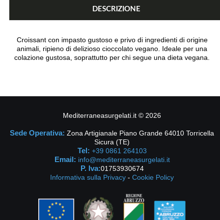
DESCRIZIONE
Croissant con impasto gustoso e privo di ingredienti di origine
animali, ripieno di delizioso cioccolato vegano. Ideale per una
colazione gustosa, soprattutto per chi segue una dieta vegana.
Mediterraneasurgelati.it
©
2026
Sede Operativa:
Zona Artigianale Piano Grande 64010 Torricella
Sicura (TE)
Tel:
+39 0861 264103
Email:
info@mediterraneasurgelati.it
P. Iva:
01753930674
Informativa sulla Privacy
-
Cookie Policy